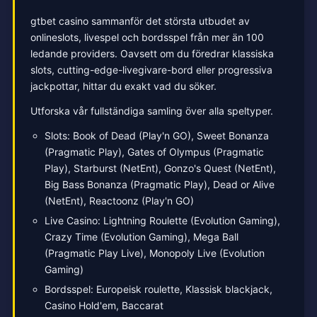
gtbet casino sammanför det största utbudet av
onlineslots, livespel och bordsspel från mer än 100
ledande providers. Oavsett om du föredrar klassiska
slots, cutting-edge-livegivare-bord eller progressiva
jackpottar, hittar du exakt vad du söker.
Utforska vår fullständiga samling över alla speltyper.
Slots: Book of Dead (Play'n GO), Sweet Bonanza
(Pragmatic Play), Gates of Olympus (Pragmatic
Play), Starburst (NetEnt), Gonzo's Quest (NetEnt),
Big Bass Bonanza (Pragmatic Play), Dead or Alive
(NetEnt), Reactoonz (Play'n GO)
Live Casino: Lightning Roulette (Evolution Gaming),
Crazy Time (Evolution Gaming), Mega Ball
(Pragmatic Play Live), Monopoly Live (Evolution
Gaming)
Bordsspel: Europeisk roulette, Klassisk blackjack,
Casino Hold'em, Baccarat