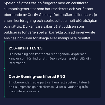
Spelen på gtbet casino fungerar med en certifierad
slumptalsgenerator som har reviderats och verifierats
oberoende av Certiv Gaming. Detta säkerställer att varje
snurr, kortdragning och spelresultat är helt oförutsägbar
och rättvis. Du kan vara säker på att oddsen som
publiceras för varje spel är korrekta och att ingen—inte
ens casinot—kan förutsäga eller manipulera resultat.
256-bitars TLS 1.3
Din betalning och kontodata reser genom krypterade
kanaler som förhindrar att någon avlyssnar eller stjäl din
information.
Certiv Gaming-certifierad RNG
En oberoende tredje part verifierar att spelresultaten är
helt slumpmässiga och rättvisa, vilket skyddar dig från
manipulerade resultat.