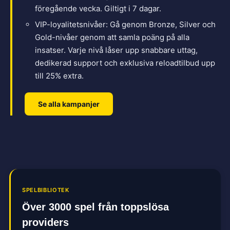
föregående vecka. Giltigt i 7 dagar.
VIP-loyalitetsnivåer: Gå genom Bronze, Silver och
Gold-nivåer genom att samla poäng på alla
insatser. Varje nivå låser upp snabbare uttag,
dedikerad support och exklusiva reloadtilbud upp
till 25% extra.
Se alla kampanjer
SPELBIBLIOTEK
Över 3000 spel från toppslösa
providers