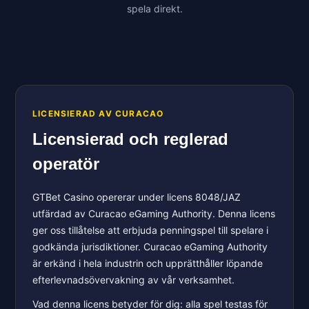
spela direkt.
LICENSIERAD AV CURACAO
Licensierad och reglerad
operatör
GTBet Casino opererar under licens 8048/JAZ
utfärdad av Curacao eGaming Authority. Denna licens
ger oss tillåtelse att erbjuda penningspel till spelare i
godkända jurisdiktioner. Curacao eGaming Authority
är erkänd i hela industrin och upprätthåller löpande
efterlevnadsövervakning av vår verksamhet.
Vad denna licens betyder för dig: alla spel testas för