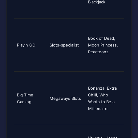
Blackjack
auten
casin
Känd 
spelm
Book of Dead,
spän
Play'n GO
Slots-specialist
Moon Princess,
Konse
Reactoonz
EN-ma
under
och rä
Uppho
Mega
Bonanza, Extra
Spela
Big Time
Chilli, Who
Megaways Slots
BTG f
Gaming
Wants to Be a
hjuls
Millionaire
vinst
drama
Rykte