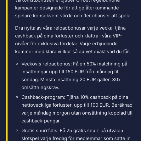
kampanjer designade för att ge återkommande
spelare konsekvent värde och fler chanser att spela.
Dra nytta av våra reloadbonusar varje vecka, tjäna
cashback på dina förluster och klättra i våra VIP-
nivåer för exklusiva fördelar. Varje erbjudande
kommer med klara villkor så du vet exakt vad du får.
Veckovis reloadbonus: Få en 50% matchning på
insättningar upp till 150 EUR från måndag till
söndag. Minsta insättning 20 EUR gäller. 30x
omsättningskrav.
Cashback-program: Tjäna 10% cashback på dina
nettoveckliga förluster, upp till 100 EUR. Beräknad
varje måndag morgon utan omsättning kopplad till
cashback-pengar.
Gratis snurrfalls: Få 25 gratis snurr på utvalda
slotspel varje fredag för medlemmar som satte in