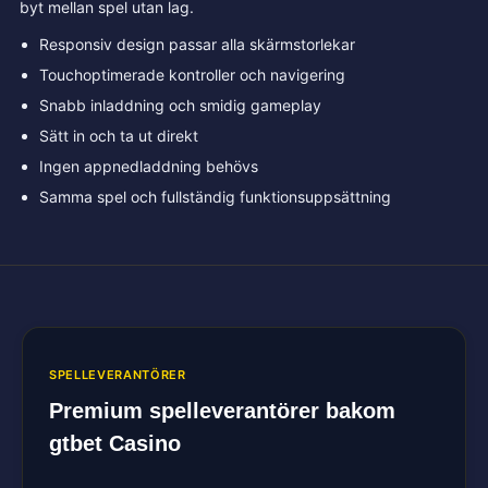
byt mellan spel utan lag.
Responsiv design passar alla skärmstorlekar
Touchoptimerade kontroller och navigering
Snabb inladdning och smidig gameplay
Sätt in och ta ut direkt
Ingen appnedladdning behövs
Samma spel och fullständig funktionsuppsättning
SPELLEVERANTÖRER
Premium spelleverantörer bakom
gtbet Casino