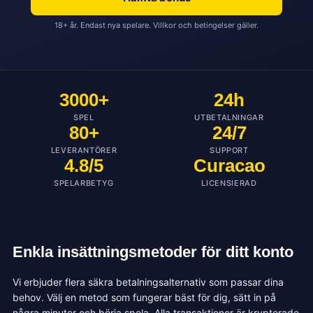
18+ år. Endast nya spelare. Villkor och betingelser gäller.
3000+
24h
SPEL
UTBETALNINGAR
80+
24/7
LEVERANTÖRER
SUPPORT
4.8/5
Curacao
SPELARBETYG
LICENSIERAD
Enkla insättningsmetoder för ditt konto
Vi erbjuder flera säkra betalningsalternativ som passar dina
behov. Välj en metod som fungerar bäst för dig, sätt in på
några minuter och börja spela. Alla transaktioner är krypterade