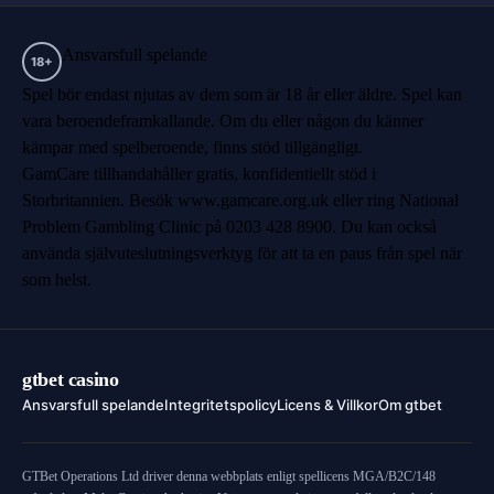
Ansvarsfull spelande
18+
Spel bör endast njutas av dem som är 18 år eller äldre. Spel kan
vara beroendeframkallande. Om du eller någon du känner
kämpar med spelberoende, finns stöd tillgängligt.
GamCare tillhandahåller gratis, konfidentiellt stöd i
Storbritannien. Besök www.gamcare.org.uk eller ring National
Problem Gambling Clinic på 0203 428 8900. Du kan också
använda självuteslutningsverktyg för att ta en paus från spel när
som helst.
gtbet casino
Ansvarsfull spelande
Integritetspolicy
Licens & Villkor
Om gtbet
GTBet Operations Ltd driver denna webbplats enligt spellicens MGA/B2C/148