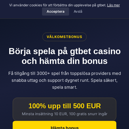
Vi använder cookies för att förbättra din upplevelse på gtbet.
Läs mer
gtbet casino
SV
Gå med
▾
Acceptera
Avslå
VÄLKOMSTBONUS
Börja spela på gtbet casino
och hämta din bonus
Få tillgång till 3000+ spel från toppslösa providers med
snabba uttag och support dygnet runt. Spela säkert,
spela smart.
100% upp till 500 EUR
Minsta insättning 10 EUR, 100 gratis snurr ingår
Hämta bonus