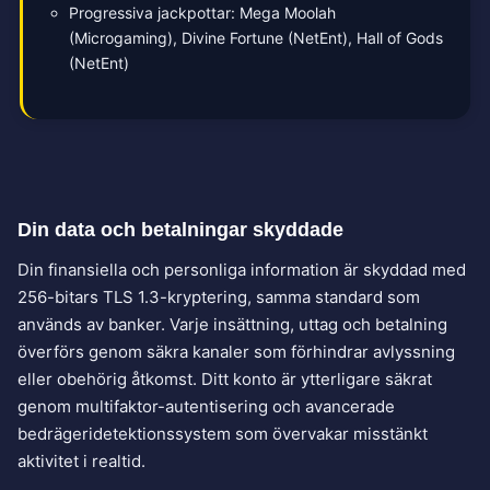
Progressiva jackpottar: Mega Moolah
(Microgaming), Divine Fortune (NetEnt), Hall of Gods
(NetEnt)
Din data och betalningar skyddade
Din finansiella och personliga information är skyddad med
256-bitars TLS 1.3-kryptering, samma standard som
används av banker. Varje insättning, uttag och betalning
överförs genom säkra kanaler som förhindrar avlyssning
eller obehörig åtkomst. Ditt konto är ytterligare säkrat
genom multifaktor-autentisering och avancerade
bedrägeridetektionssystem som övervakar misstänkt
aktivitet i realtid.