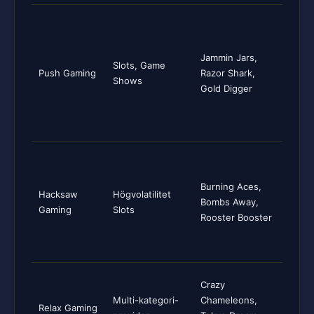
Erkän
estet
enga
Jammin Jars,
Slots, Game
bonu
Push Gaming
Razor Shark,
Shows
spela
Gold Digger
Push f
komb
under
Växan
för ex
Burning Aces,
och c
Hacksaw
Högvolatilitet
Bombs Away,
prese
Gaming
Slots
Rooster Booster
spela
inten
spelu
Balan
Crazy
över s
Multi-kategori-
Chameleons,
Relax Gaming
värde